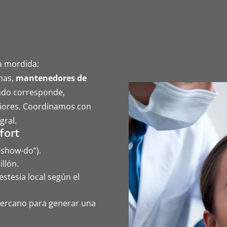
la mordida:
nas,
mantenedores de
ndo corresponde,
iores. Coordinamos con
gral.
fort
-show-do”).
llón.
stesia local según el
cercano para generar una