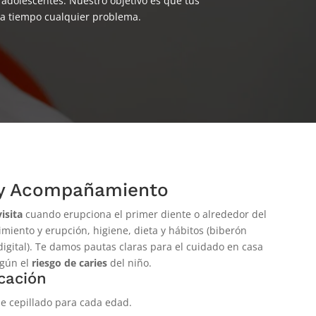
 adolescentes. Nuestro objetivo es que tus
o a tiempo cualquier problema.
a y Acompañamiento
isita
cuando erupciona el primer diente o alrededor del
imiento y erupción, higiene, dieta y hábitos (biberón
igital). Te damos pautas claras para el cuidado en casa
egún el
riesgo de caries
del niño.
cación
de cepillado para cada edad.