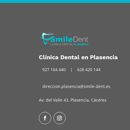
Clínica Dental en Plasencia
927 164 440
|
628 420 144
direccion.plasencia@smile-dent.es
Av. del Valle 43, Plasencia, Cáceres
Facebook
Instagram