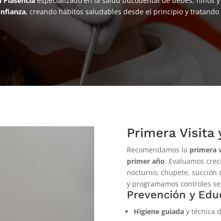
 Plasencia
especializado en la salud bucodental de bebés, niños y
onfianza
, creando hábitos saludables desde el principio y tratand
Primera Visit
Recomendamos la
primera v
primer año
. Evaluamos crec
nocturno, chupete, succión d
y programamos controles s
Prevención y Edu
Higiene guiada
y técnica 