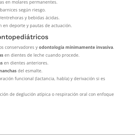
uras en molares permanentes.
 barnices según riesgo.
entrehoras y bebidas ácidas.
n en deporte y pautas de actuación.
ntopediátricos
tos conservadores y
odontología mínimamente invasiva
.
as
en dientes de leche cuando procede.
as
en dientes anteriores.
 manchas
del esmalte.
oración funcional (lactancia, habla) y derivación si es
ación de deglución atípica o respiración oral con enfoque