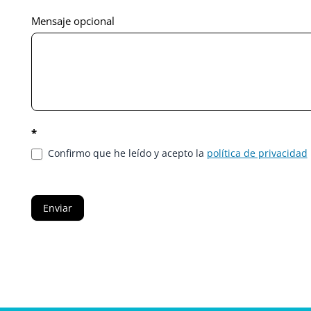
¿Qué
Mensaje opcional
tratamiento
deseas?
*
Confirmo que he leído y acepto la
política de privacidad
Enviar