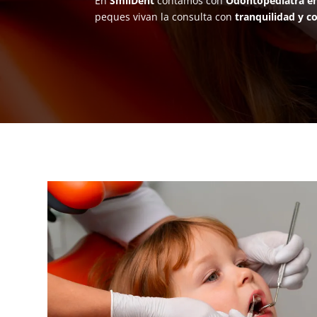
En
SmilDent
contamos con
Odontopediatra en
peques vivan la consulta con
tranquilidad y c