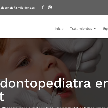
.plasencia@smile-dent.es
Inicio
Tratamientos
Eq
dontopediatra en
t