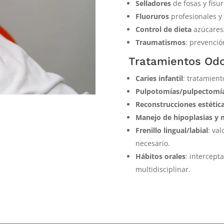
Selladores
de fosas y fis
Fluoruros
profesionales y
Control de dieta
azúcares/
Traumatismos
: prevenció
Tratamientos Odo
Caries infantil
: tratamien
Pulpotomías/pulpectomí
Reconstrucciones estétic
Manejo de hipoplasias y
Frenillo lingual/labial
: val
necesario.
Hábitos orales
: intercept
multidisciplinar.